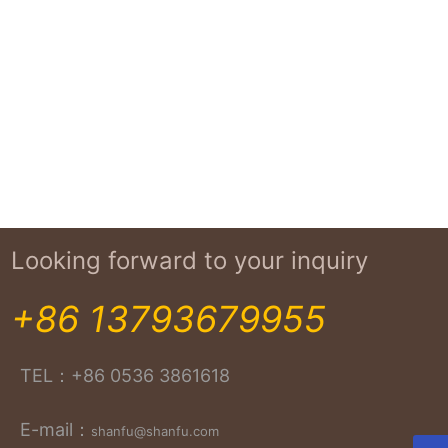
Looking forward to your inquiry
+86 13793679955
TEL：
+86 0536 3861618
E-mail：
shanfu@shanfu.com